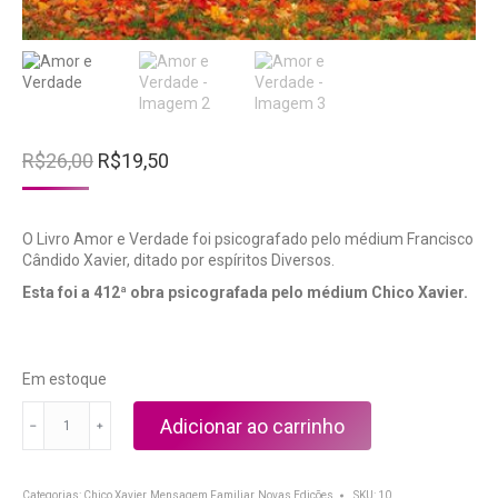
O
O
R$
26,00
R$
19,50
preço
preço
original
atual
era:
é:
O Livro Amor e Verdade foi psicografado pelo médium Francisco
R$26,00.
R$19,50.
Cândido Xavier, ditado por espíritos Diversos.
Esta foi a 412ª obra psicografada pelo médium Chico Xavier.
Em estoque
Amor
Adicionar ao carrinho
e
Verdade
quantidade
Categorias:
Chico Xavier
,
Mensagem Familiar
,
Novas Edições
SKU:
10