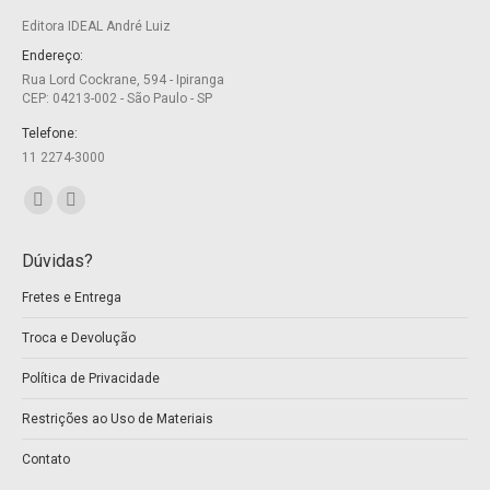
Editora IDEAL André Luiz
Endereço:
Rua Lord Cockrane, 594 - Ipiranga
CEP: 04213-002 - São Paulo - SP
Telefone:
11 2274-3000
Encontre-nos em:
Facebook
Twitter
page
page
Dúvidas?
opens
opens
Fretes e Entrega
in
in
new
new
Troca e Devolução
window
window
Política de Privacidade
Restrições ao Uso de Materiais
Contato