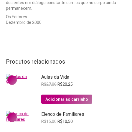
dos entes em diálogo constante com os que no corpo ainda
permanecem.
Os Editores
Dezembro de 2000
Produtos relacionados
Aulas da Vida
O
O
R$
27,00
R$
20,25
preço
preço
original
atual
Adicionar ao carrinho
era:
é:
R$27,00.
R$20,25.
Elenco de Familiares
O
O
R$
15,00
R$
10,50
preço
preço