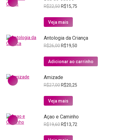
O
O
R$
22,50
R$
15,75
preço
preço
original
atual
Veja mais
era:
é:
R$22,50.
R$15,75.
Antologia da Criança
O
O
R$
26,00
R$
19,50
preço
preço
original
atual
Adicionar ao carrinho
era:
é:
R$26,00.
R$19,50.
Amizade
O
O
R$
27,00
R$
20,25
preço
preço
original
atual
Veja mais
era:
é:
R$27,00.
R$20,25.
Açao e Caminho
O
O
R$
19,60
R$
13,72
preço
preço
original
atual