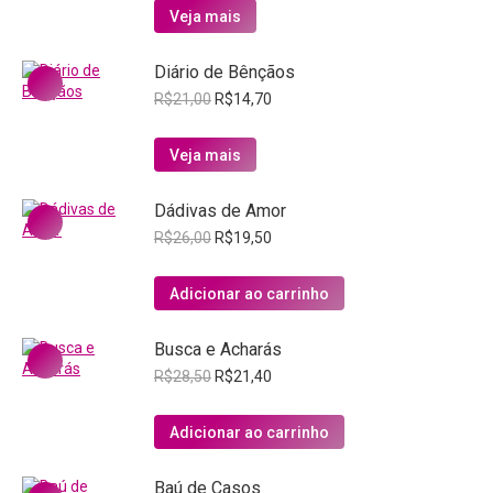
original
atual
Veja mais
era:
é:
R$15,00.
R$10,50.
Diário de Bênçãos
O
O
R$
21,00
R$
14,70
preço
preço
original
atual
Veja mais
era:
é:
R$21,00.
R$14,70.
Dádivas de Amor
O
O
R$
26,00
R$
19,50
preço
preço
original
atual
Adicionar ao carrinho
era:
é:
R$26,00.
R$19,50.
Busca e Acharás
O
O
R$
28,50
R$
21,40
preço
preço
original
atual
Adicionar ao carrinho
era:
é:
R$28,50.
R$21,40.
Baú de Casos