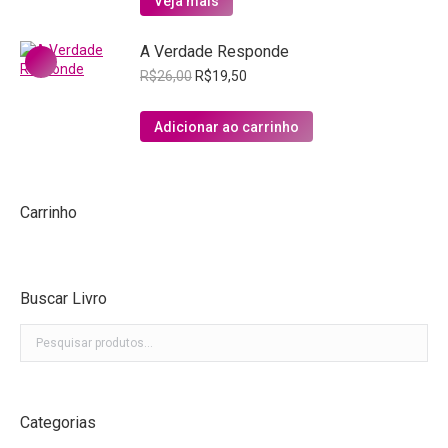
Veja mais
era:
é:
R$19,60.
R$13,72.
A Verdade Responde
O
O
R$
26,00
R$
19,50
preço
preço
original
atual
Adicionar ao carrinho
era:
é:
R$26,00.
R$19,50.
Carrinho
Buscar Livro
Categorias