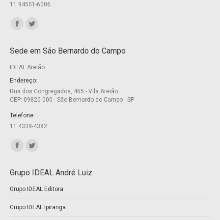
11 94501-6006
Encontre-nos em:
Facebook
Twitter
page
page
Sede em São Bernardo do Campo
opens
opens
IDEAL Areião
in
in
new
new
Endereço:
Rua dos Congregados, 465 - Vila Areião
window
window
CEP: 09820-000 - São Bernardo do Campo - SP
Telefone:
11 4339-4382
Encontre-nos em:
Facebook
Twitter
page
page
Grupo IDEAL André Luiz
opens
opens
Grupo IDEAL Editora
in
in
new
new
Grupo IDEAL Ipiranga
window
window