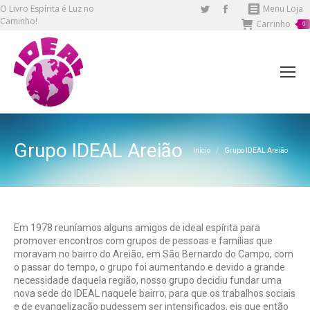
O Livro Espírita é Luz no
Twitter
Facebook
Menu Loja
Caminho!
Carrinho
page
page
0
opens
opens
in
in
new
new
window
window
Grupo IDEAL Areião
Você está aqui:
Início
Grupo IDEAL Areião
Em 1978 reuníamos alguns amigos de ideal espírita para
promover encontros com grupos de pessoas e famílias que
moravam no bairro do Areião, em São Bernardo do Campo, com
o passar do tempo, o grupo foi aumentando e devido a grande
necessidade daquela região, nosso grupo decidiu fundar uma
nova sede do IDEAL naquele bairro, para que os trabalhos sociais
e de evangelização pudessem ser intensificados, eis que então