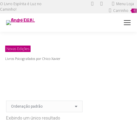
O Livro Espírita é Luz no
Twitter
Facebook
Menu Loja
Caminho!
Carrinho
page
page
0
opens
opens
in
in
new
new
window
window
Novas Edições
Livros Psicografados por Chico Xavier
Exibindo um único resultado