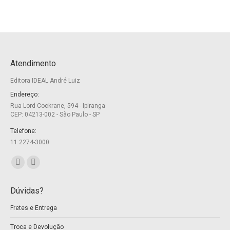
Atendimento
Editora IDEAL André Luiz
Endereço:
Rua Lord Cockrane, 594 - Ipiranga
CEP: 04213-002 - São Paulo - SP
Telefone:
11 2274-3000
Encontre-nos em:
Facebook
Twitter
page
page
Dúvidas?
opens
opens
Fretes e Entrega
in
in
new
new
Troca e Devolução