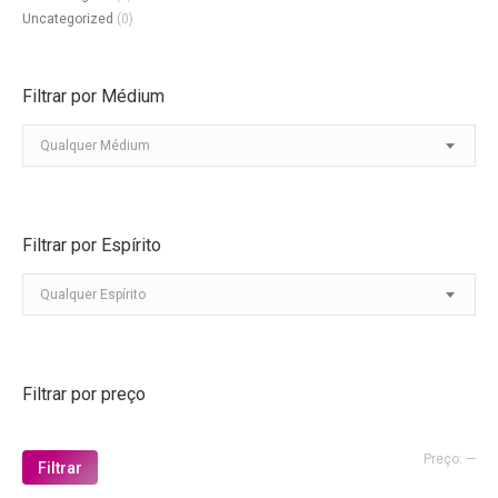
Uncategorized
(0)
Filtrar por Médium
Qualquer Médium
Filtrar por Espírito
Qualquer Espírito
Filtrar por preço
Pre
Pre
Preço:
—
Filtrar
mín
má