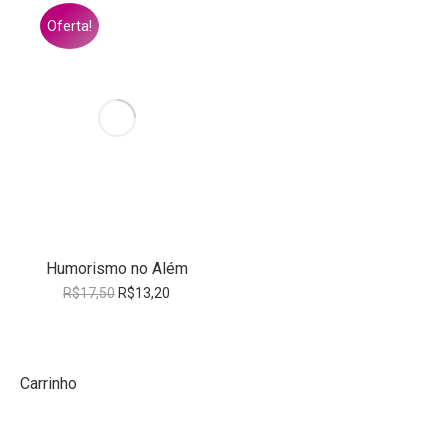
Oferta!
Humorismo no Além
O
O
R$
17,50
R$
13,20
preço
preço
original
atual
era:
é:
R$17,50.
R$13,20.
Carrinho