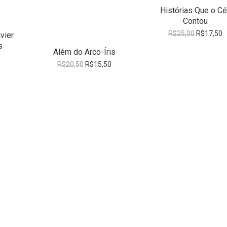
Histórias Que o C
Contou
O
O
R$
25,00
R$
17,50
vier
preço
p
s
Além do Arco-Íris
original
a
O
0
era:
é
O
O
R$
20,50
R$
15,50
preço
R$25,00.
R
preço
preço
atual
original
atual
é:
era:
é:
.
R$45,00.
R$20,50.
R$15,50.