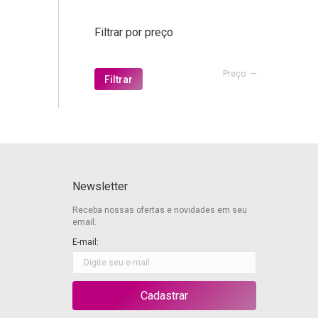
Filtrar por preço
Preço
Preço
Preço:
—
Filtrar
mínimo
máximo
Newsletter
Receba nossas ofertas e novidades em seu
email.
E-mail: