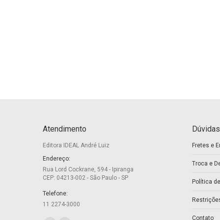
Atendimento
Dúvidas
Editora IDEAL André Luiz
Fretes e E
Endereço:
Troca e D
Rua Lord Cockrane, 594 - Ipiranga
CEP: 04213-002 - São Paulo - SP
Política d
Telefone:
Restriçõe
11 2274-3000
Contato