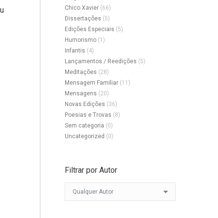
Chico Xavier
(66)
éu
Dissertações
(5)
Edições Especiais
(5)
Humorismo
(1)
reço
tual
Infantis
(4)
:
Lançamentos / Reedições
(5)
$17,50.
Meditações
(28)
Mensagem Familiar
(11)
Mensagens
(20)
Novas Edições
(36)
Poesias e Trovas
(8)
Sem categoria
(0)
Uncategorized
(0)
Filtrar por Autor