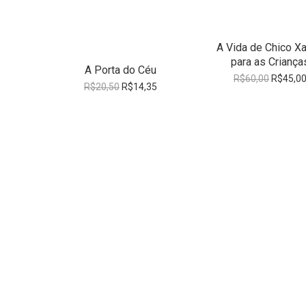
A Vida de Chico Xa
para as Criança
A Porta do Céu
O
R$
60,00
R$
45,0
O
O
R$
20,50
R$
14,35
preço
preço
preço
original
original
atual
era:
era:
é:
R$60,00
R$20,50.
R$14,35.